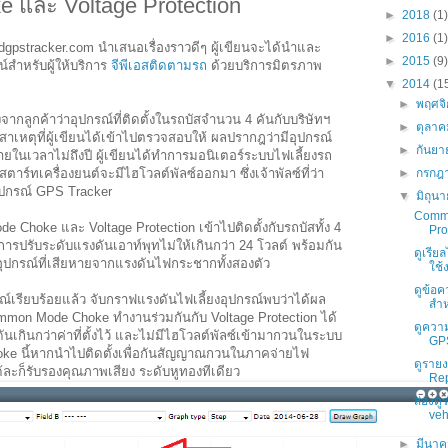
และ Voltage Protection
►
2018
(1)
►
2016
(1)
ndgpstracker.com นำเสนอเรื่องราวดีๆ ผู้เขียนจะได้นำและ
►
2015
(9)
น์สำหรับผู้ให้บริการ
จีพีเอสติดตามรถ
ด้วยบริการมิตรภาพ
▼
2014
(1
►
พฤศจ
แจ้งจากลูกค้าว่าอุปกรณ์ที่ติดตั้งในรถบัสจำนวน 4 คันกับบริษัทฯ
►
ตุลา
สาเหตุที่ผู้เขียนได้เข้าไปตรวจสอบให้ ผลปรากฎว่ามีอุปกรณ์
►
กันย
ายในเวลาไม่ถึงปี ผู้เขียนได้ทำการมอนิเตอร์ระบบไฟเลี้ยงรถ
สตาร์ทเครื่องยนต์จะมีไฮโวลต์พัลซ์ออกมา ซึ่งเจ้าพัลซ์ที่ว่า
►
กรกฎ
ุปกรณ์ GPS Tracker
▼
มิถุน
Commo
e Choke และ Voltage Protection เข้าไปติดตั้งกับรถบัสทั้ง 4
Pro
ำการปรับระดับแรงดันเอาท์พุทไม่ให้เกินกว่า 24 โวลต์ พร้อมกัน
ดูเรี
นอุปกรณ์ที่เสียหายจากแรงดันไฟกระชากทั้งสองตัว
ใช้
ดูข้อค
รณ์เรียบร้อยแล้ว จับกราฟแรงดันไฟเลี้ยงอุปกรณ์พบว่าได้ผล
สำห
ommon Mode Choke ทำงานร่วมกันกับ Voltage Protection ได้
ดูควา
นเกินกว่าค่าที่ตั้งไว้ และไม่มีไฮโวลต์พัลซ์เข้ามากวนในระบบ
GP
ke นี้หากนำไปติดตั้งเพื่อกันสัญญาณกวนในภาคจ่ายไฟ
ดูราย
้ละก็รับรองคุณภาพเสียง ระดับหูทองทีเดียว
Rep
ส่องดู
veh
►
มีนา