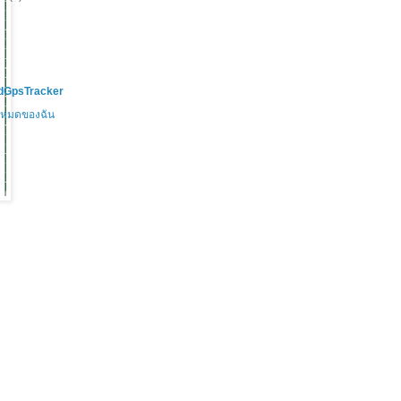
ndGpsTracker
้งหมดของฉัน