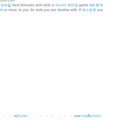
Scout.com
 모바일
best bonuses and slots a
아시아 게이밍
game
bet 분석
포커
or more, to you, for slots you are familiar with. If
넥스트벳
you
หน้าแรก
บทความที่เก่ากว่า