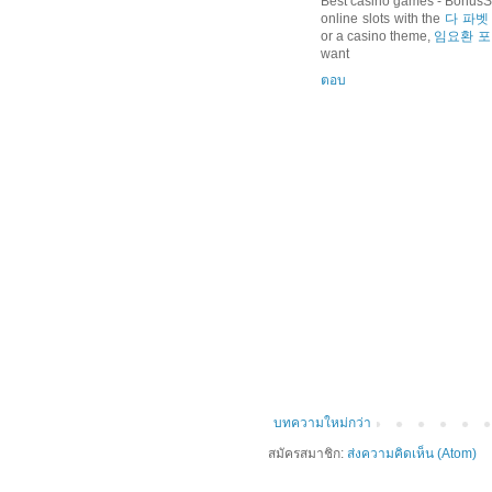
Best casino games - Bonus
online slots with the
다 파벳
or a casino theme,
임요환 
want
ตอบ
บทความใหม่กว่า
สมัครสมาชิก:
ส่งความคิดเห็น (Atom)