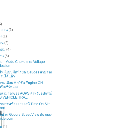
5)
ิกายน
(1)
คม
(1)
ายน
(2)
าคม
(4)
ายน
(6)
n Mode Choke และ Voltage
tection
ยลไทม์แบบมีหน้าปัด Gauges สามารถ
งานได้แล้ว
วามเตือน ฟังก์ชั่น Engine ON
รับเซิร์ฟเวอ...
มสามารถของ AGPS สำหรับอุปกรณ์
S VEHICLE TRA...
งานการเข้าออกสถานี Time On Site
ort
รถผ่าน Google Street View กับ gps-
icle.com
คม
(1)