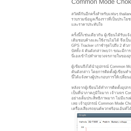
Common Mode Choke 
สวัสดีกันอีกครั้งสำหรับแฟนๆ thaila
รวบรวมข้อมูลเรื่องราวที่เป็นประโยช
และราคาประทับใจ
ครั้งนี้ก็เช่นเดียวกัน ผู้เขียนได้รับ
เดิมชอบค้างและใช้งานไม่ได้ จึงเป็น
GPS Tracker เก่าชำรุดไปถึง 2 ตัวภ
บัสทั้ง 4 คันดังกล่าวพบว่า ขณะมีการ
นี่เองเข้าไปทำลายวงจรภายในของอ
ผู้เขียนจึงได้นำอุปกรณ์ Common Mod
คันดังกล่าว โดยการติดตั้งผู้เขียนท
นี้ได้แจ้งทางผู้ประกอบการให้เปลี่ย
หลังจากผู้เขียนได้ทำการติดตั้งอุปก
เป็นที่น่าภาคภูมิใจมาก เจ้าวงจร C
อย่างเต็มประสิทธิภาพมาก ไม่มีแรงดั
เลย เจ้าอุปกรณ์ Common Mode Cho
เครื่องเสียงรถยนต์พวกฟร้อนเอ้นท์ได