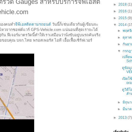
ตรวัด Gauges สำหรับบริการจีพีเอสติ
►
2018
(1)
hicle.com
►
2016
(1)
►
2015
(9)
ๆ ของคนทำ
จีพีเอสติดตามรถยนต์
วันนี้ก็เช่นเดียวกันผู้เขียนจะ
▼
2014
(1
นไหวจากซอฟต์แวร์ GPS-Vehicle.com แน่นอนที่สุดเราจะได้
►
พฤศจ
 ฟีเจอร์มาตรวัดนี้ทำให้เราเสมือนว่านั่งขับอยู่บนรถคันจริง
►
ตุลา
อบคุณ บจก.ไทย พรอสเพอรัส ไอที เอื้อเฟื้อเซิร์ฟเวอร์
►
กันย
▼
กรกฎ
เปลี่ย
Sch
ดูข้อม
VE
เปิดใช
ora
ดูวิด
สำห
►
มิถุน
►
มีนา
►
2013
(7)