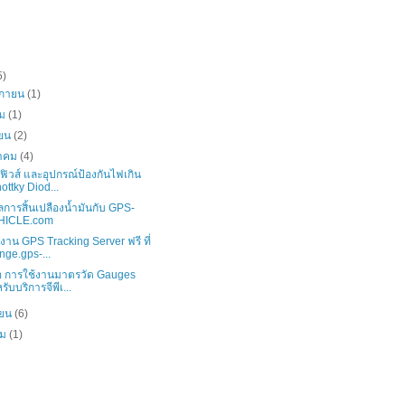
5)
ิกายน
(1)
คม
(1)
ายน
(2)
าคม
(4)
นฟิวส์ และอุปกรณ์ป้องกันไฟเกิน
ottky Diod...
ูลการสิ้นเปลืองน้ำมันกับ GPS-
HICLE.com
้งาน GPS Tracking Server ฟรี ที่
nge.gps-...
ีโอ การใช้งานมาตรวัด Gauges
รับบริการจีพีเ...
ายน
(6)
คม
(1)