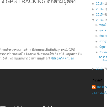
ิง GPS TRACKING ติดตามผู้ต้อง
►
2018
(1)
►
2016
(1)
►
2015
(9)
▼
2014
(1
►
พฤศจ
►
ตุลา
►
กันย
►
กรกฎ
►
มิถุน
ับรถตำรวจของอเมริกา มีลักษณะเป็นปืนยิงอุปกรณ์ GPS
▼
มีนา
หาการขับรถยนต์ไล่ติดตาม ซึ่งอาจก่อให้เกิดอุบัติเหตุกับรถคัน
ตำรวจ
้เขียนยังไม่ทราบแผนการจำหน่ายอุปกรณ์
จีพีเอสติดตามรถ
ติด
►
2013
(7)
เกี่ยวกับฉัน
Thaila
ดูโปรไฟล์ทั