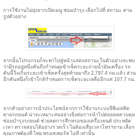
การใช้งานไม่ยุ่งยากเปิดเมนู ซ่อมบำรุง เลือกไปที่ สถานะ ตาม
รูปตัวอย่าง
จากนั้นโปรแกรมก็จะพาไปสู่หน้าแสดงสถานะในตัวอย่างจะพบ
ว่ามีรถอยู่หนึ่งคันถึงกำหนดเข้าเช็คระยะถ่ายน้ำมันเครื่อง รถ
คันนี้วิ่งเกินระยะเข้าเช็คครั้งสุดท้ายมาถึง 2,797.4 กม.แล้ว ส่วน
อีกคันหนึ่งก็เข้าใกล้กำหนดการเช็คระยะเหลืออีกแค่ 107.7 กม.
จากตัวอย่างการนำประโยชน์จากการใช้งานระบบจีพีเอสติด
ตามรถยนต์ น่าจะเหมาะสมอย่างยิ่งต่อการนำไปต่อยอดควบคุม
ซ่อมบำรุงรถยนต์ ช่วยลดการสึกหรอของเครื่องยนต์ ประหยัด
เวลา ตรวจสอบได้อย่างรวดเร็ว ไม่ต้องเสียเวลาโทรฯถาม เลือก
คุณภาพต้องที่ ไทย พรอสเพอรัส ไอที เท่านั้น