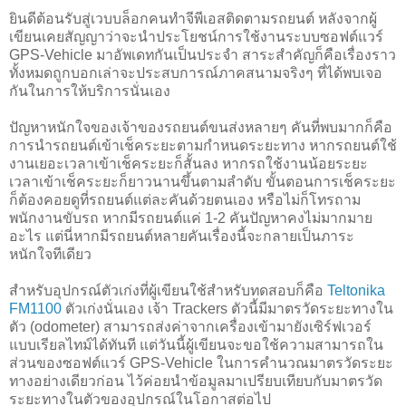
ยินดีต้อนรับสู่เวบบล็อกคนทำจีพีเอสติดตามรถยนต์ หลังจากผู้
เขียนเคยสัญญาว่าจะนำประโยชน์การใช้งานระบบซอฟต์แวร์
GPS-Vehicle มาอัพเดทกันเป็นประจำ สาระสำคัญก็คือเรื่องราว
ทั้งหมดถูกบอกเล่าจะประสบการณ์ภาคสนามจริงๆ ที่ได้พบเจอ
กันในการให้บริการนั่นเอง
ปัญหาหนักใจของเจ้าของรถยนต์ขนส่งหลายๆ คันที่พบมากก็คือ
การนำรถยนต์เข้าเช็คระยะตามกำหนดระยะทาง หากรถยนต์ใช้
งานเยอะเวลาเข้าเช็คระยะก็สั้นลง หากรถใช้งานน้อยระยะ
เวลาเข้าเช็คระยะก็ยาวนานขึ้นตามลำดับ ขั้นตอนการเช็คระยะ
ก็ต้องคอยดูที่รถยนต์แต่ละคันด้วยตนเอง หรือไม่ก็โทรถาม
พนักงานขับรถ หากมีรถยนต์แค่ 1-2 คันปัญหาคงไม่มากมาย
อะไร แต่นี่หากมีรถยนต์หลายคันเรื่องนี้จะกลายเป็นภาระ
หนักใจทีเดียว
สำหรับอุปกรณ์ตัวเก่งที่ผู้เขียนใช้สำหรับทดสอบก็คือ
Teltonika
FM1100
ตัวเก่งนั่นเอง เจ้า Trackers ตัวนี้มีมาตรวัดระยะทางใน
ตัว (odometer) สามารถส่งค่าจากเครื่องเข้ามายังเซิร์ฟเวอร์
แบบเรียลไทม์ได้ทันที แต่วันนี้ผู้เขียนจะขอใช้ความสามารถใน
ส่วนของซอฟต์แวร์ GPS-Vehicle ในการคำนวณมาตรวัดระยะ
ทางอย่างเดียวก่อน ไว้ค่อยนำข้อมูลมาเปรียบเทียบกับมาตรวัด
ระยะทางในตัวของอุปกรณ์ในโอกาสต่อไป